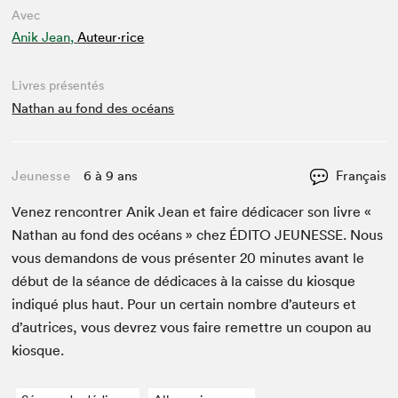
Avec
Anik Jean,
Auteur·rice
Livres présentés
Nathan au fond des océans
Jeunesse
6 à 9 ans
Français
Venez ren­con­tr­er Anik Jean et faire dédi­cac­er son livre «
Nathan au fond des océans » chez
ÉDI­TO
JEUNESSE
. Nous
vous deman­dons de vous présen­ter
20
min­utes avant le
début de la séance de dédi­caces à la caisse du kiosque
indiqué plus haut. Pour un cer­tain nom­bre d’auteurs et
d’autrices, vous devrez vous faire remet­tre un coupon au
kiosque.