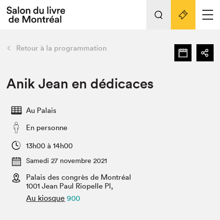
Tout sur l'édition 2022
Nos activités
retour
Retour à la programmation
Actualités
Liens pratiques
Anik Jean en dédicaces
Édition 2022
Au Palais
Vidéos et Balados
En personne
Planifier sa visite
Club de lecture Braindate
13h00 à 14h00
Nous connaître
Samedi 27 novembre 2021
Palais des congrès de Montréal
Projets partenaires 2022
Espace médias
1001 Jean Paul Riopelle Pl,
Au kiosque
900
Espace exposant⋅e⋅s
Archives