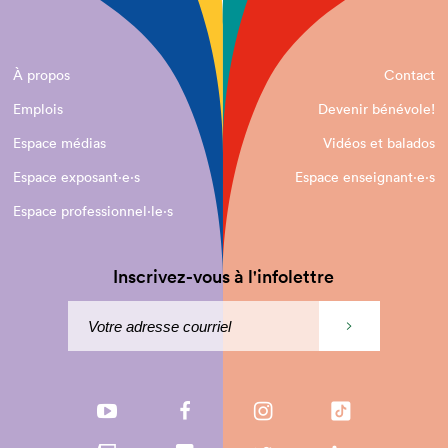
À propos
Contact
Emplois
Devenir bénévole!
Espace médias
Vidéos et balados
Espace exposant·e⋅s
Espace enseignant·e⋅s
Espace professionnel·le⋅s
Inscrivez-vous à l'infolettre