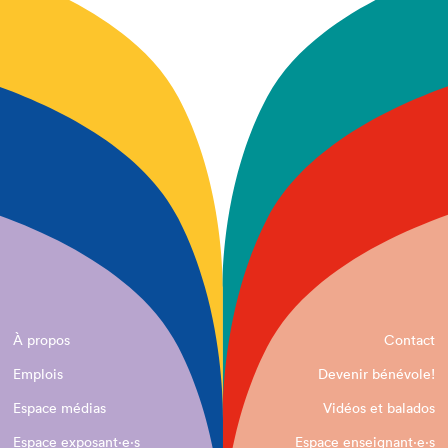
À propos
Contact
Emplois
Devenir bénévole!
Espace médias
Vidéos et balados
Espace exposant·e⋅s
Espace enseignant·e⋅s