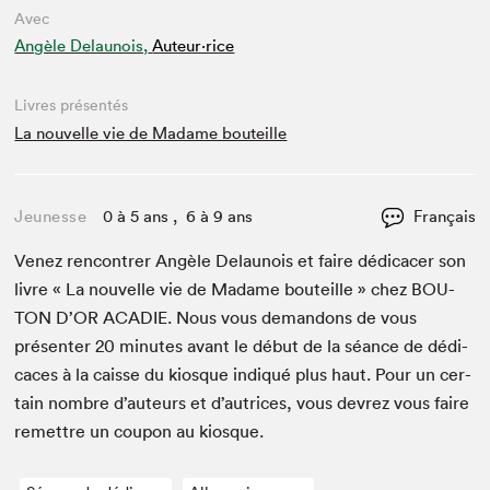
Avec
Angèle Delaunois,
Auteur·rice
Livres présentés
La nouvelle vie de Madame bouteille
Jeunesse
0 à 5 ans , 6 à 9 ans
Français
Venez ren­con­tr­er Angèle Delaunois et faire dédi­cac­er son
livre « La nou­velle vie de Madame bouteille » chez
BOU­
TON
D’OR
ACADIE
. Nous vous deman­dons de vous
présen­ter
20
min­utes avant le début de la séance de dédi­
caces à la caisse du kiosque indiqué plus haut. Pour un cer­
tain nom­bre d’auteurs et d’autrices, vous devrez vous faire
remet­tre un coupon au kiosque.