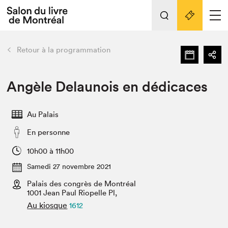
Tout sur l'édition 2022
Nos activités
retour
Retour à la programmation
Actualités
Liens pratiques
Angèle Delaunois en dédicaces
Édition 2022
Au Palais
Vidéos et Balados
En personne
Planifier sa visite
Club de lecture Braindate
10h00 à 11h00
Nous connaître
Samedi 27 novembre 2021
Palais des congrès de Montréal
Projets partenaires 2022
Espace médias
1001 Jean Paul Riopelle Pl,
Au kiosque
1612
Espace exposant⋅e⋅s
Archives