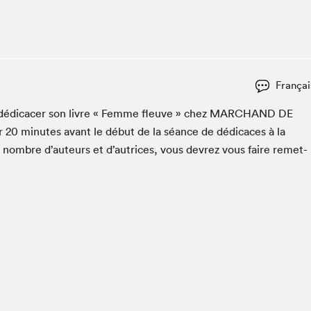
Club de lecture Braindate
Communication-Jeunesse au Salon
Le Salon dans ta classe
La Maison des libraires
Françai
Liseur Public
 dédi­cac­er son livre « Femme fleuve » chez
MARC­HAND
DE
Vitrine du Festival littéraire international Metropolis
bleu
er
20
min­utes avant le début de la séance de dédi­caces à la
La lecture en cadeau
n nom­bre d’auteurs et d’autrices, vous devrez vous faire remet­
L'Aparté
SLM PRO