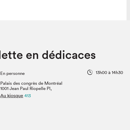
 visite
Nous connaître
lette en dédicaces
lon
À propos
ée
Mission et valeurs
uverture
Équipe
13h00 à 14h30
En personne
au Salon
Politique de prévention du
harcèlement
Palais des congrès de Montréal
al Traiteur
1001 Jean Paul Riopelle Pl,
Politique d’écoresponsabilité
uestions des
Au kiosque
413
e⋅s