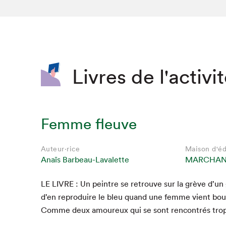
SLM 2020
SLM 2019
SLM 2018
Livres de l'activi
Femme fleuve
Auteur·rice
Maison d'éd
Anaïs Barbeau-Lavalette
MARCHAND
LE
LIVRE
: Un pein­tre se retrou­ve sur la grève d’un
d’en repro­duire le bleu quand une femme vient boule
Comme deux amoureux qui se sont ren­con­trés trop