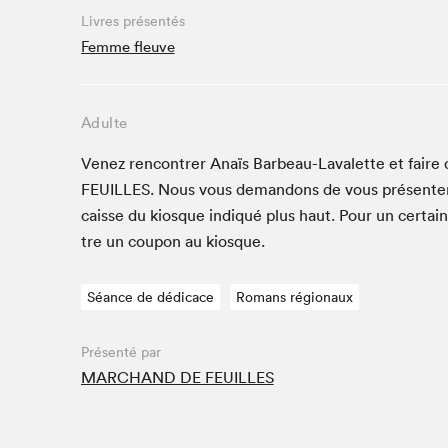
Livres présentés
Studio Radio-Canada
Femme fleuve
Matinées scolaires
Les matins Petits bonheurs (0-5 ans)
Espace Lis-moi MTL (12-18 ans)
Adulte
Le grand jeu de lecture à voix haute du Salon
Venez ren­con­tr­er Anaïs Bar­beau-Lavalette et faire
Espace Montréal-Nord
FEUILLES
. Nous vous deman­dons de vous présen­t
Tapis rouge des écrivain·e·s
caisse du kiosque indiqué plus haut. Pour un cer­tai
Zone Manga
tre un coupon au kiosque.
La Grande tournée de Bologne (Coin de survie des
illustrateur·rice·s)
Séance de dédicace
Romans régionaux
Espace jeunesse Desjardins
Présenté par
MARCHAND DE FEUILLES
Archives
SLM 2021