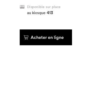
Disponible sur place
413
Que cherc
au kiosque
Acheter en ligne