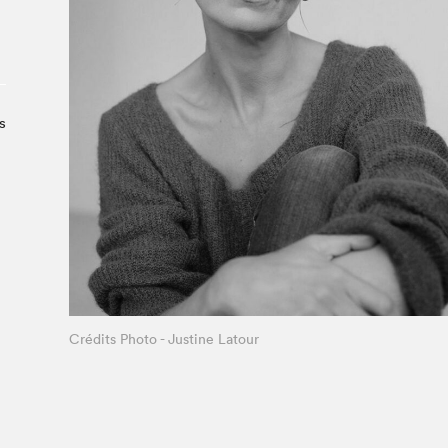
Le Salon dans la ville, espace
organisateur⋅rice
> SLM Pro
s
Crédits Photo - Justine Latour