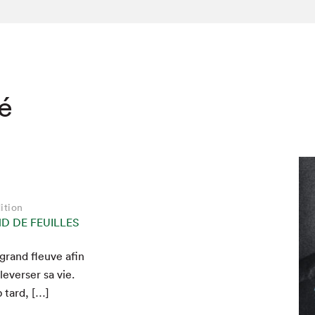
té
ition
 DE FEUILLES
 grand fleuve afin
­vers­er sa vie.
 tard, […]