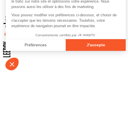
À propos
Contact
Emplois
Devenir bénévo
Espace médias
Vidéos et balad