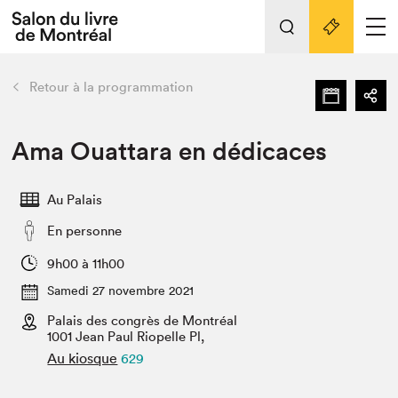
Tout sur l'édition 2022
Nos activités
retour
Retour à la programmation
Actualités
Liens pratiques
Ama Ouattara en dédicaces
Édition 2022
Au Palais
Vidéos et Balados
En personne
Planifier sa visite
Club de lecture Braindate
9h00 à 11h00
Nous connaître
Samedi 27 novembre 2021
Palais des congrès de Montréal
Projets partenaires 2022
Espace médias
1001 Jean Paul Riopelle Pl,
Au kiosque
629
Espace exposant⋅e⋅s
Archives