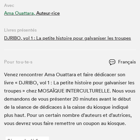
Avec
Ama Ouattara,
Auteur·rice
Livres présentés
DJRIBO, vol 1 : La petite histoire pour galvaniser les troupes
Pour tou⋅te⋅s
Français
Venez ren­con­tr­er Ama Ouat­tara et faire dédi­cac­er son
livre «
DJRI­BO
, vol
1
: La petite his­toire pour gal­vanis­er les
troupes » chez
MOSAÏQUE
INTER­CUL­TURELLE
. Nous vous
deman­dons de vous présen­ter
20
min­utes avant le début
de la séance de dédi­caces à la caisse du kiosque indiqué
plus haut. Pour un cer­tain nom­bre d’auteurs et d’autrices,
vous devrez vous faire remet­tre un coupon au kiosque.