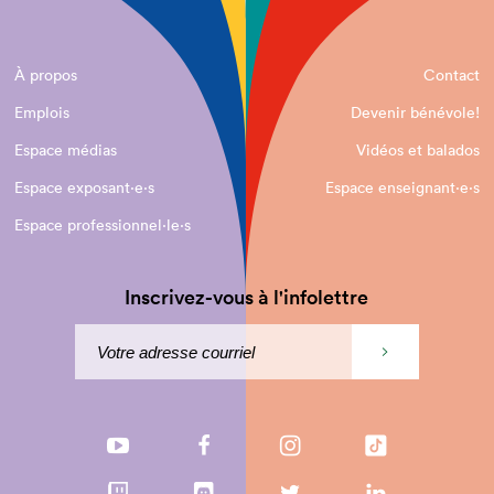
À propos
Contact
Emplois
Devenir bénévole!
Espace médias
Vidéos et balados
Espace exposant·e⋅s
Espace enseignant·e⋅s
Espace professionnel·le⋅s
Inscrivez-vous à l'infolettre