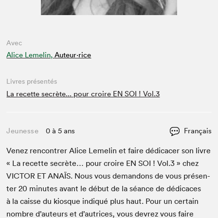
Avec
Alice Lemelin,
Auteur·rice
Livres présentés
La recette secrète... pour croire EN SOI ! Vol.3
Jeunesse
0 à 5 ans
Français
Venez ren­con­tr­er Alice Lemelin et faire dédi­cac­er son livre
« La recette secrète… pour croire
EN
SOI
! Vol.
3
» chez
VIC­TOR
ET
ANAÏS
. Nous vous deman­dons de vous présen­
ter
20
min­utes avant le début de la séance de dédi­caces
à la caisse du kiosque indiqué plus haut. Pour un cer­tain
nom­bre d’auteurs et d’autrices, vous devrez vous faire