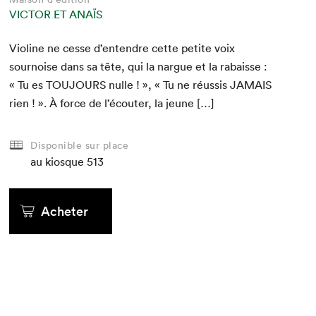
VICTOR ET ANAÏS
Vio­line ne cesse d’entendre cette petite voix
sournoise dans sa tête, qui la nar­gue et la rabaisse :
« Tu es
TOU­JOURS
nulle ! », « Tu ne réus­sis
JAMAIS
rien ! ». À force de l’écouter, la jeune […]
Disponible sur place
au kiosque
513
Acheter