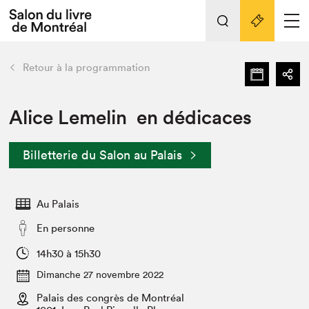
Tout sur l'édition 2022
Nos activités
retour
Retour à la programmation
Actualités
Liens pratiques
Alice Lemelin en dédicaces
Édition 2022
Billetterie du Salon au Palais
Vidéos et Balados
Planifier sa visite
Au Palais
Club de lecture Braindate
Nous connaître
En personne
Projets partenaires 2022
14h30 à 15h30
Espace médias
Dimanche 27 novembre 2022
Espace exposant⋅e⋅s
Archives
Palais des congrès de Montréal