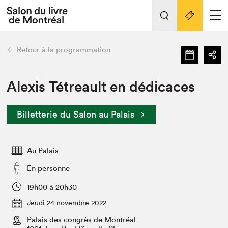
Tout sur l'édition 2022
Nos activités
retour
Retour à la programmation
Actualités
Liens pratiques
Alexis Tétreault en dédicaces
Édition 2022
Billetterie du Salon au Palais
Vidéos et Balados
Planifier sa visite
Au Palais
Club de lecture Braindate
Nous connaître
En personne
Projets partenaires 2022
19h00 à 20h30
Espace médias
Jeudi 24 novembre 2022
Espace exposant⋅e⋅s
Archives
Palais des congrès de Montréal