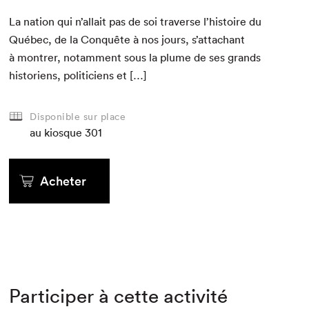
La nation qui n’al­lait pas de soi tra­verse l’his­toire du
Québec, de la Con­quête à nos jours, s’at­tachant
à mon­tr­er, notam­ment sous la plume de ses grands
his­to­riens, politi­ciens et […]
Disponible sur place
au kiosque
301
Acheter
Participer à cette activité