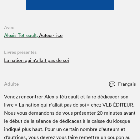
Avec
Alexis Tétreault,
Auteur·rice
Livres présentés
La nation qui n'allait pas de soi
Adulte
Français
Venez ren­con­tr­er Alex­is Tétreault et faire dédi­cac­er son
livre « La nation qui n’al­lait pas de soi » chez
VLB
ÉDI­TEUR
.
Nous vous deman­dons de vous présen­ter
20
min­utes avant
le début de la séance de dédi­caces à la caisse du kiosque
indiqué plus haut. Pour un cer­tain nom­bre d’auteurs et
d’autrices, vous devrez vous faire remet­tre un coupon au