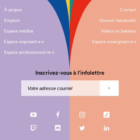
À propos
Contact
Emplois
Devenir bénévole!
Espace médias
Vidéos et balados
Espace exposant·e⋅s
Espace enseignant·e⋅s
Espace professionnel·le⋅s
Inscrivez-vous à l'infolettre