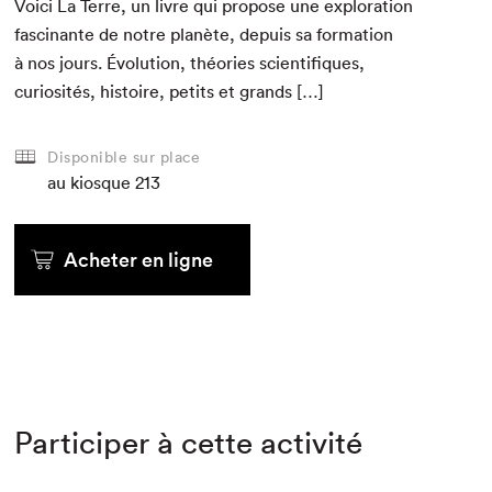
Voici La Terre, un livre qui pro­pose une explo­ration
fasci­nante de notre planète, depuis sa for­ma­tion
à nos jours. Évo­lu­tion, théories sci­en­tifiques,
curiosités, his­toire, petits et grands […]
Disponible sur place
au kiosque
213
Acheter en ligne
Participer à cette activité