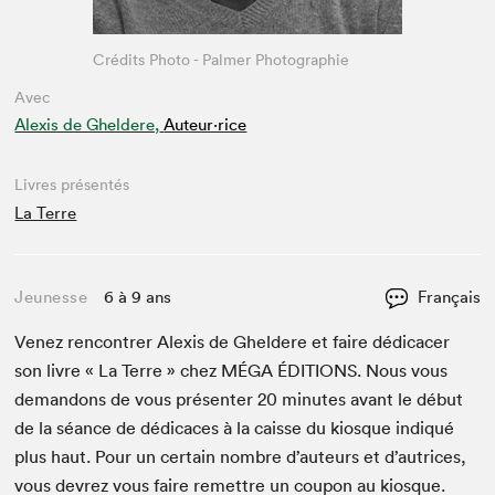
Crédits Photo - Palmer Photographie
Avec
Alexis de Gheldere,
Auteur·rice
Livres présentés
La Terre
Jeunesse
6 à 9 ans
Français
Venez ren­con­tr­er Alex­is de Gheldere et faire dédi­cac­er
son livre « La Terre » chez
MÉGA
ÉDI­TIONS
. Nous vous
deman­dons de vous présen­ter
20
min­utes avant le début
de la séance de dédi­caces à la caisse du kiosque indiqué
plus haut. Pour un cer­tain nom­bre d’auteurs et d’autrices,
vous devrez vous faire remet­tre un coupon au kiosque.