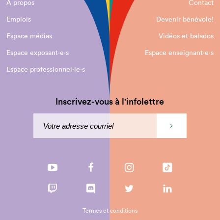
À propos
Contact
Emplois
Devenir bénévole!
Espace médias
Vidéos et balados
Espace exposant·e⋅s
Espace enseignant·e⋅s
Espace professionnel·le⋅s
Inscrivez-vous à l'infolettre
Termes et conditions