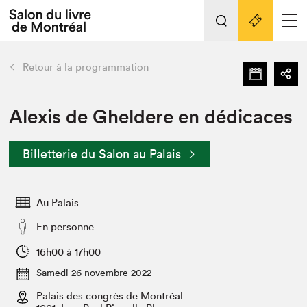
Tout sur l'édition 2022
Nos activités
retour
Retour à la programmation
Actualités
Liens pratiques
Alexis de Gheldere en dédicaces
Édition 2022
Billetterie du Salon au Palais
Vidéos et Balados
Planifier sa visite
Au Palais
Club de lecture Braindate
Nous connaître
En personne
Projets partenaires 2022
16h00 à 17h00
Espace médias
Samedi 26 novembre 2022
Espace exposant⋅e⋅s
Archives
Palais des congrès de Montréal