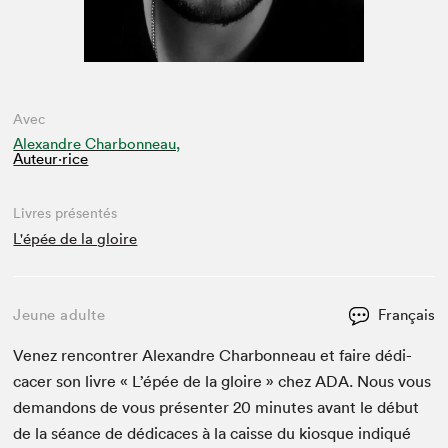
Avec
Alexandre Charbonneau,
Auteur·rice
Livres présentés
L'épée de la gloire
Jeune adulte
Français
Venez ren­con­tr­er Alexan­dre Char­bon­neau et faire dédi­
cac­er son livre « L’épée de la gloire » chez
ADA
. Nous vous
deman­dons de vous présen­ter
20
min­utes avant le début
de la séance de dédi­caces à la caisse du kiosque indiqué