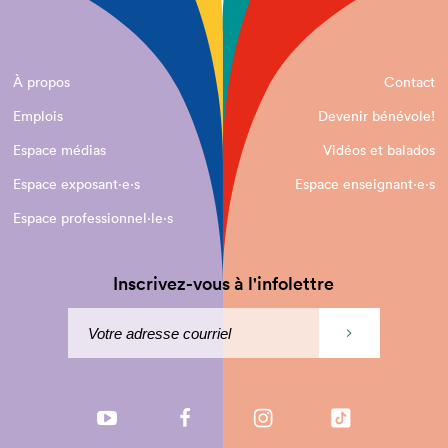
À propos
Contact
Emplois
Devenir bénévole!
Espace médias
Vidéos et balados
Espace exposant·e⋅s
Espace enseignant·e⋅s
Espace professionnel·le⋅s
Inscrivez-vous à l'infolettre