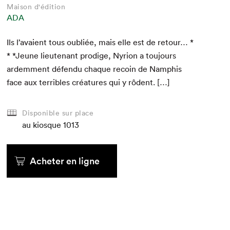
Maison d'édition
ADA
Ils l’avaient tous oubliée, mais elle est de retour… *
* *Jeune lieu­tenant prodi­ge, Nyri­on a tou­jours
ardem­ment défendu chaque recoin de Nam­phis
face aux ter­ri­bles créa­tures qui y rôdent. […]
Disponible sur place
au kiosque
1013
Acheter en ligne