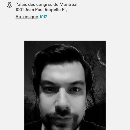
Espace enseignant·e·s
Palais des congrès de Montréal
1001 Jean Paul Riopelle Pl,
Espace pro
Au kiosque
1013