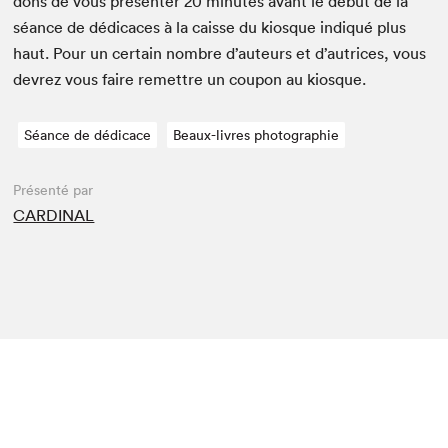
dons de vous présen­ter
20
min­utes avant le début de la
séance de dédi­caces à la caisse du kiosque indiqué plus
haut. Pour un cer­tain nom­bre d’auteurs et d’autrices, vous
devrez vous faire remet­tre un coupon au kiosque.
Séance de dédicace
Beaux-livres photographie
Présenté par
CARDINAL