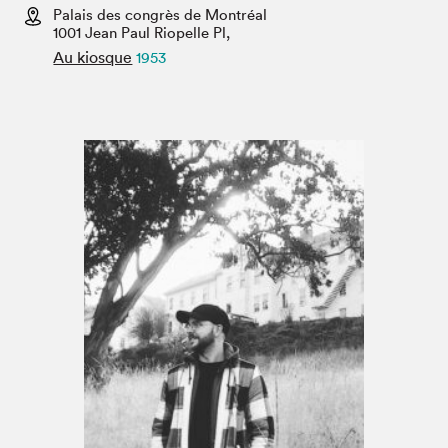
Espace enseignant·e·s
Palais des congrès de Montréal
1001 Jean Paul Riopelle Pl,
Espace pro
Au kiosque
1953