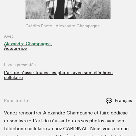
Crédits Photo - Alexandre Champagne
Avec
Alexandre Champagne,
Auteur·rice
Livres présentés
L'art de réussir toutes ses photos avec son téléphone
cellulaire
Pour tou⋅te⋅s
Français
Venez ren­con­tr­er Alexan­dre Cham­pagne et faire dédi­cac­
er son livre « L’art de réus­sir toutes ses pho­tos avec son
télé­phone cel­lu­laire » chez
CAR­DI­NAL
. Nous vous deman­