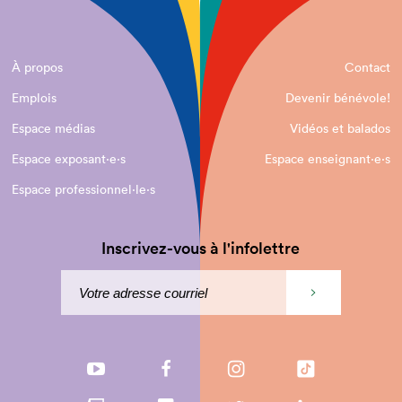
À propos
Contact
Emplois
Devenir bénévole!
Espace médias
Vidéos et balados
Espace exposant·e⋅s
Espace enseignant·e⋅s
Espace professionnel·le⋅s
Inscrivez-vous à l'infolettre