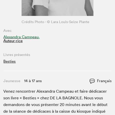
Crédits Photo - © Lara Louis-Seize Plante
Avec
Alexandra Campeau,
Auteur·rice
Livres présentés
Besties
Jeunesse
14 à 17 ans
Français
Venez ren­con­tr­er Alexan­dra Campeau et faire dédi­cac­er
son livre « Besties » chez
DE
LA
BAG­NOLE
. Nous vous
deman­dons de vous présen­ter
20
min­utes avant le début
de la séance de dédi­caces à la caisse du kiosque indiqué