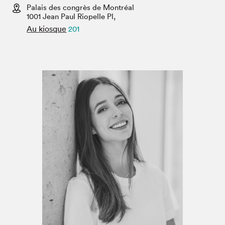
Espace enseignant·e·s
Palais des congrès de Montréal
1001 Jean Paul Riopelle Pl,
Espace pro
Au kiosque
201