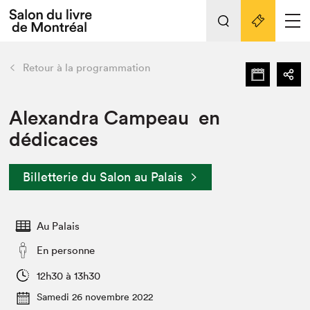
Tout sur l'édition 2022
Nos activités
retour
Retour à la programmation
Actualités
Liens pratiques
Alexandra Campeau en
dédicaces
Édition 2022
Vidéos et Balados
Billetterie du Salon au Palais
Planifier sa visite
Club de lecture Braindate
Nous connaître
Au Palais
Projets partenaires 2022
En personne
Espace médias
12h30 à 13h30
Espace exposant⋅e⋅s
Archives
Samedi 26 novembre 2022