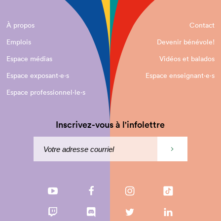
À propos
Contact
Emplois
Devenir bénévole!
Espace médias
Vidéos et balados
Espace exposant·e⋅s
Espace enseignant·e⋅s
Espace professionnel·le⋅s
Inscrivez-vous à l'infolettre