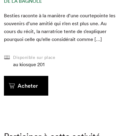
DE LA BAGNOLE
Besties racon­te à la manière d’une courte­pointe les
sou­venirs d’une ami­tié qui n’en est plus une. Au
cours du réc­it, la nar­ra­trice tente de s’expliquer
pourquoi celle qu’elle con­sid­érait comme […]
Disponible sur place
au kiosque
201
Acheter