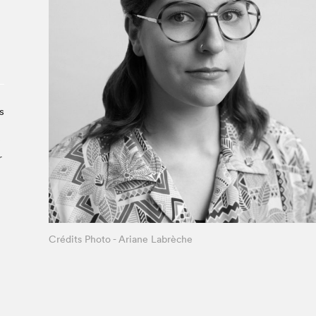
Le Salon dans la ville, espace
organisateur⋅rice
> SLM Pro
s
e
r
Crédits Photo - Ariane Labrèche