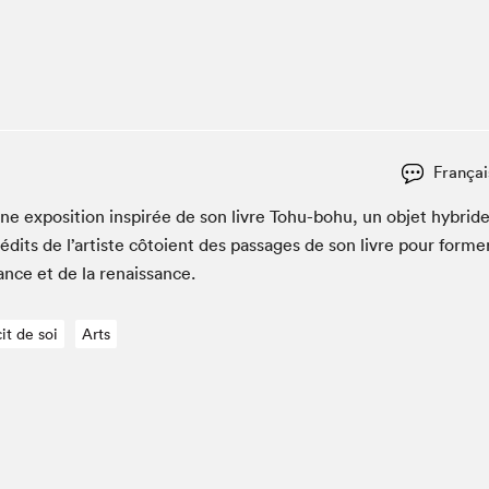
Club de lecture Braindate
Communication-Jeunesse au Salon
Le Salon dans ta classe
La Maison des libraires
Liseur Public
Françai
Vitrine du Festival littéraire international Metropolis
bleu
e expo­si­tion inspirée de son livre Tohu-bohu, un objet hybrid
La lecture en cadeau
édits de l’artiste côtoient des pas­sages de son livre pour for­me
L'Aparté
fance et de la renaissance.
SLM PRO
it de soi
Arts