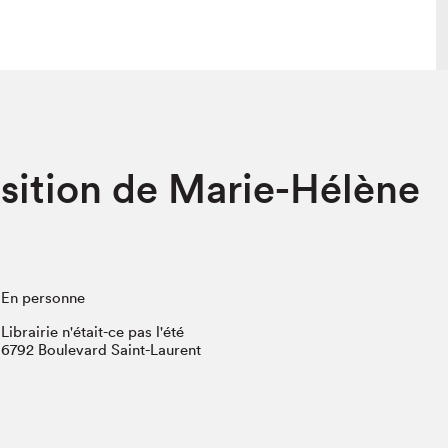
 visite
Nous connaître
osition de Marie-Hélène
lon
À propos
ée
Mission et valeurs
uverture
Équipe
au Salon
Politique de prévention du
harcèlement
En personne
al Traiteur
Politique d’écoresponsabilité
uestions des
Librairie n'était-ce pas l'été
e⋅s
6792 Boulevard Saint-Laurent