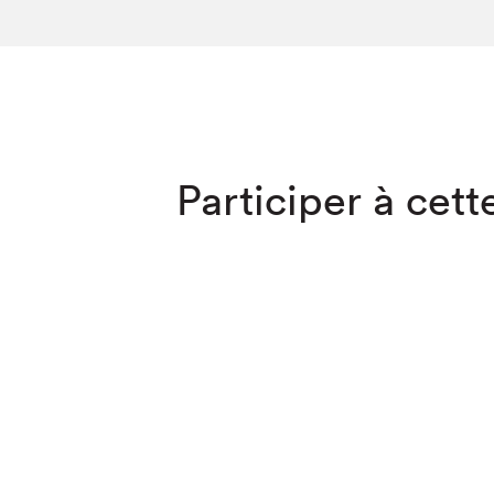
SLM 2020
SLM 2019
SLM 2018
Que cherc
Participer à cette