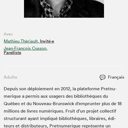
Avec
Mathieu Thériault,
Invité⋅e
Jean-François Cusson,
Panéliste
Adulte
Français
Depuis son déploiement en
2012
, la plate­forme Pret­nu­
merique a per­mis aux usagers des bib­lio­thèques du
Québec et du Nou­veau-Brunswick d’emprunter plus de
18
mil­lions de livres numériques. Fruit d’un pro­jet col­lec­tif
struc­turant ayant impliqué bib­lio­thèques, libraires, édi­
teurs et dis­trib­u­teurs, Pret­nu­merique représente un