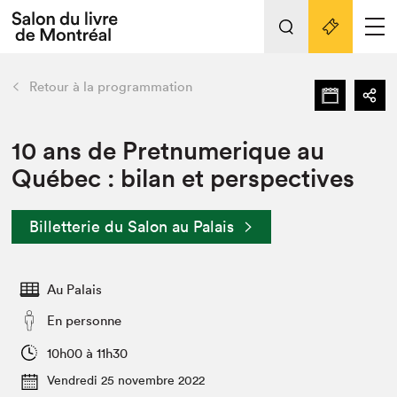
Tout sur l'édition 2022
Nos activités
retour
Retour à la programmation
Actualités
Liens pratiques
10 ans de Pretnumerique au
Québec : bilan et perspectives
Édition 2022
Vidéos et Balados
Billetterie du Salon au Palais
Planifier sa visite
Club de lecture Braindate
Nous connaître
Au Palais
Projets partenaires 2022
En personne
Espace médias
10h00 à 11h30
Espace exposant⋅e⋅s
Archives
Vendredi 25 novembre 2022