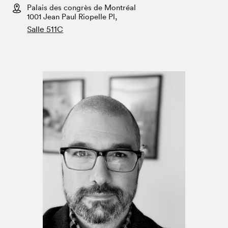
Espace enseignant·e·s
Palais des congrès de Montréal
1001 Jean Paul Riopelle Pl,
Espace pro
Salle 511C