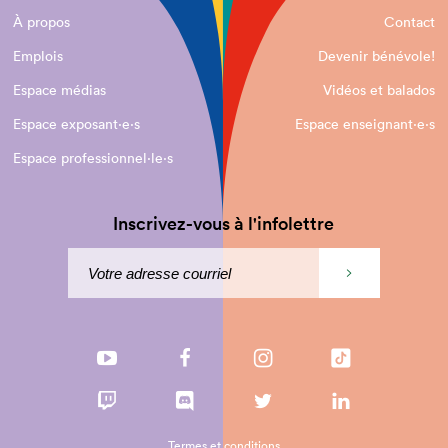
À propos
Contact
Emplois
Devenir bénévole!
Espace médias
Vidéos et balados
Espace exposant·e⋅s
Espace enseignant·e⋅s
Espace professionnel·le⋅s
Inscrivez-vous à l'infolettre
Termes et conditions