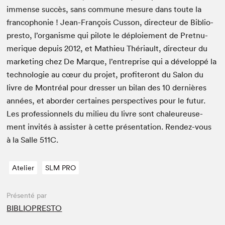
immense suc­cès, sans com­mune mesure dans toute la
fran­coph­o­nie ! Jean-François Cus­son, directeur de Bib­lio­
presto, l’or­gan­isme qui pilote le déploiement de Pret­nu­
merique depuis
2012
, et Math­ieu Théri­ault, directeur du
mar­ket­ing chez De Mar­que, l’en­tre­prise qui a dévelop­pé la
tech­nolo­gie au cœur du pro­jet, prof­iteront du Salon du
livre de Mon­tréal pour dress­er un bilan des
10
dernières
années, et abor­der cer­taines per­spec­tives pour le futur.
Les pro­fes­sion­nels du milieu du livre sont chaleureuse­
ment invités à assis­ter à cette présen­ta­tion. Ren­dez-vous
à la Salle
511
C
.
Atelier
SLM PRO
Présenté par
BIBLIOPRESTO