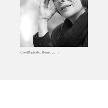
Espace enseignant·e·s
Espace pro
Crédit photo: Rémy Boily