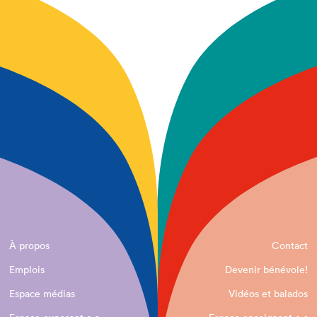
À propos
Contact
Emplois
Devenir bénévole!
Espace médias
Vidéos et balados