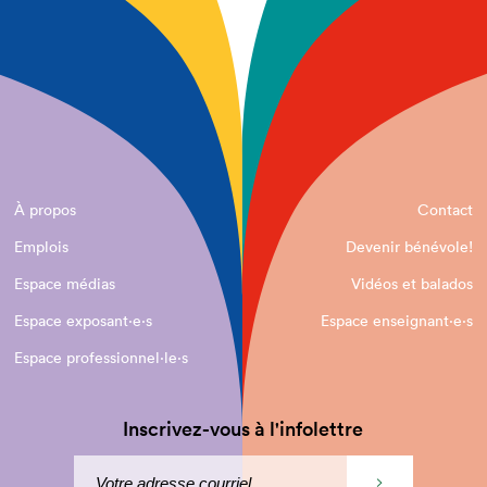
À propos
Contact
Emplois
Devenir bénévole!
Espace médias
Vidéos et balados
Espace exposant·e⋅s
Espace enseignant·e⋅s
Espace professionnel·le⋅s
Inscrivez-vous à l'infolettre