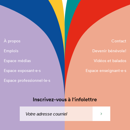
À propos
Contact
Emplois
Devenir bénévole!
Espace médias
Vidéos et balados
Espace exposant·e⋅s
Espace enseignant·e⋅s
Espace professionnel·le⋅s
Inscrivez-vous à l'infolettre