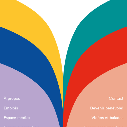
À propos
Contact
Emplois
Devenir bénévole!
Espace médias
Vidéos et balados