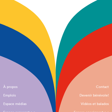
À propos
Contact
Emplois
Devenir bénévole!
Espace médias
Vidéos et balados