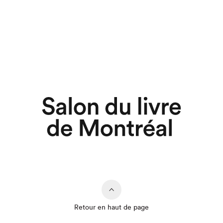
Retour en haut de page